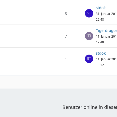
stdok
3
31. Januar 20
22:48
Tigerdrago
7
11. Januar 20
19:40
stdok
1
11. Januar 20
19:12
Benutzer online in die