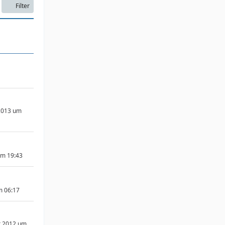
Filter
2013 um
um 19:43
m 06:17
r 2012 um