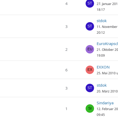
4
27. Januar 20
18:17
stdok
3
11. November
20:12
EuroKrapsc
2
21. Oktober 2
19:09
EXXON
6
25. Mai 2010 
stdok
3
20. März 2010
Sindariya
1
12. Februar 2
09:45