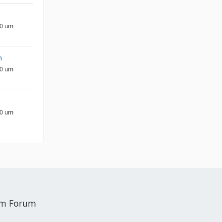
10 um
n
10 um
10 um
sem Forum