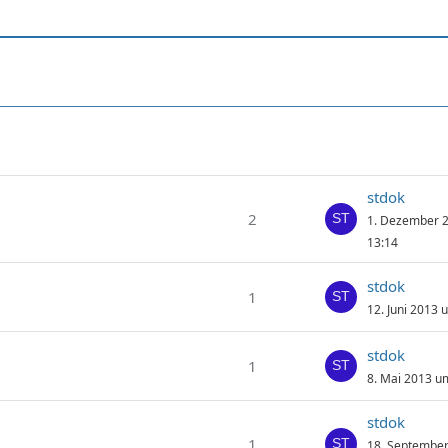
stdok
2
1. Dezember 
13:14
stdok
1
12. Juni 2013 
stdok
1
8. Mai 2013 u
stdok
1
18. Septembe