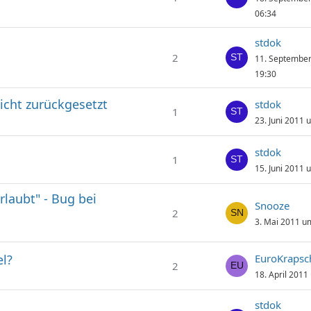
06:34
stdok
2
11. Septembe
19:30
icht zurückgesetzt
stdok
1
23. Juni 2011 
stdok
1
15. Juni 2011 
rlaubt" - Bug bei
Snooze
2
3. Mai 2011 u
el?
EuroKrapsc
2
18. April 2011
stdok